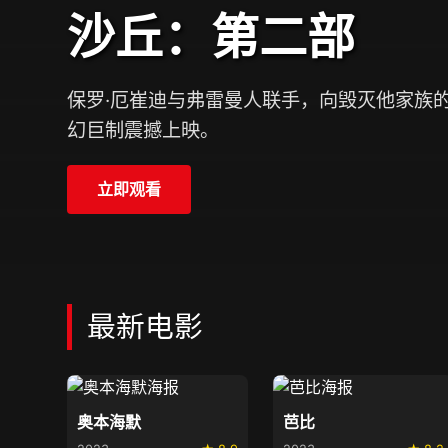
沙丘：第二部
保罗·厄崔迪与弗雷曼人联手，向毁灭他家族
幻巨制震撼上映。
立即观看
最新电影
奥本海默
芭比