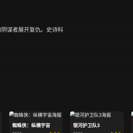
的阴谋者展开复仇。史诗科
蜘蛛侠：纵横宇宙
银河护卫队3