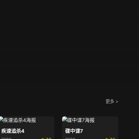
更多
>
疾速追杀4
碟中谍7