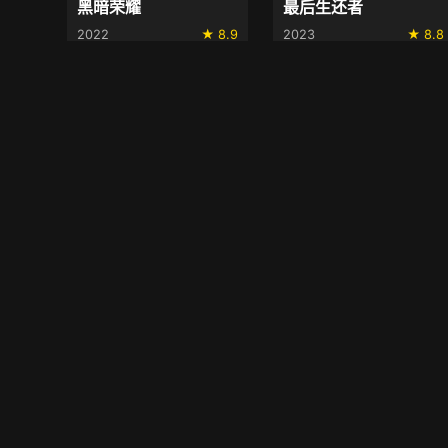
黑暗荣耀
最后生还者
2022
★ 8.9
2023
★ 8.8
精选动漫
葬送的芙莉莲
鬼灭之刃
2023
★ 9.3
2023
★ 8.7